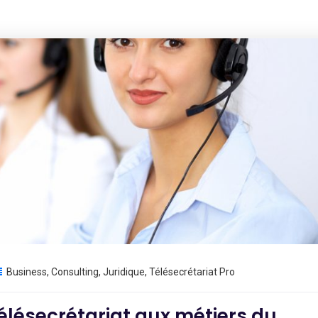
Business
,
Consulting
,
Juridique
,
Télésecrétariat Pro
élésecrétariat aux métiers du