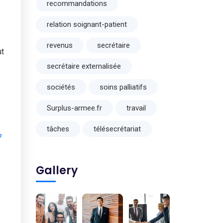
recommandations
relation soignant-patient
revenus
secrétaire
ut
secrétaire externalisée
sociétés
soins palliatifs
Surplus-armee.fr
travail
tâches
télésecrétariat
?
Gallery