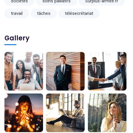
sociétés
soins palliatifs
Surplus-armee.fr
travail
tâches
télésecrétariat
Gallery