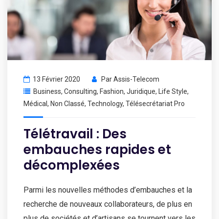
13 Février 2020
Par
Assis-Telecom
Business
,
Consulting
,
Fashion
,
Juridique
,
Life Style
,
Médical
,
Non Classé
,
Technology
,
Télésecrétariat Pro
Télétravail : Des
embauches rapides et
décomplexées
Parmi les nouvelles méthodes d’embauches et la
recherche de nouveaux collaborateurs, de plus en
plus de sociétés et d’artisans se tournent vers les